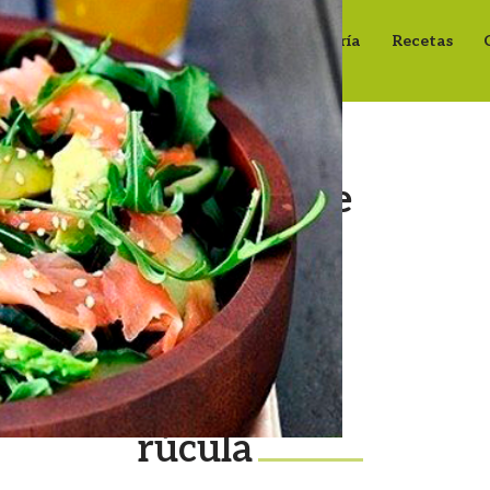
Inicio
Grupo RG
Frutas
Galería
Recetas
Ensalada de
salmón
ahumado,
aguacate y
rúcula