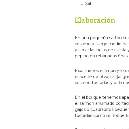
Sal
Elaboración
En una pequeña sartén sec
sésamo a fuego medio hast
y secar las hojas de rúcula
pepino en rebanadas finas 
Exprimimos el limón y lo 
el aceite de oliva, sal (al g
sésamo tostadas y batimos
En el bol que tenemos apar
el salmón ahumado cortad
gajos o cuadraditos peque
tostadas como un toque fin