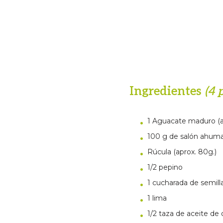
Ingredientes
(4 
1 Aguacate maduro (a
100 g de salón ahum
Rúcula (aprox. 80g.)
1/2 pepino
1 cucharada de semil
1 lima
1/2 taza de aceite de 