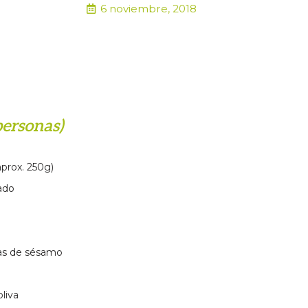
6 noviembre, 2018
personas)
prox. 250g)
ado
las de sésamo
oliva