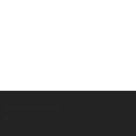
Calidad
Dónde estamos
Localización
Apdo. de Correos nº65 Camino de Málaga s/n 29700.
Vélez-Málaga (Málaga)