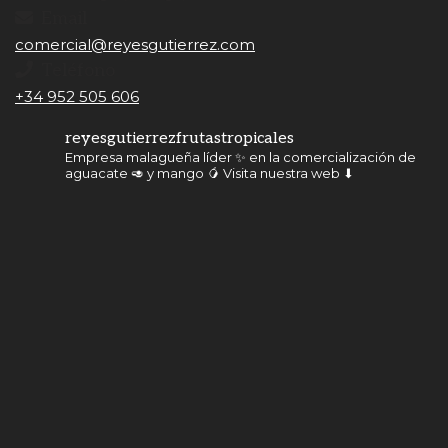
Email
comercial@reyesgutierrez.com
Teléfono
+34 952 505 606
reyesgutierrezfrutastropicales
Empresa malagueña líder ✨ en la comercialización de
aguacate 🥑 y mango 🥭
Visita nuestra web ⬇