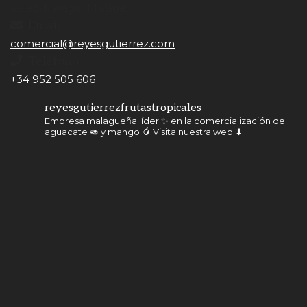
Vélez-Málaga (Málaga)
Email
comercial@reyesgutierrez.com
Teléfono
+34 952 505 606
reyesgutierrezfrutastropicales
Empresa malagueña líder ✨ en la comercialización de
aguacate 🥑 y mango 🥭
Visita nuestra web ⬇