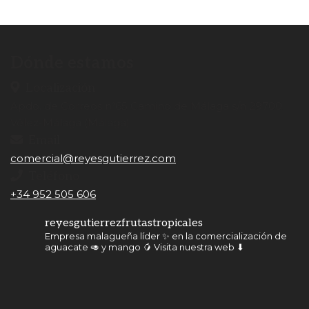
Dónde estamos
Localización
Apdo. de Correos nº65 Camino de Málaga s/n 29700.
Vélez-Málaga (Málaga)
Email
comercial@reyesgutierrez.com
Teléfono
+34 952 505 606
reyesgutierrezfrutastropicales
Empresa malagueña líder ✨ en la comercialización de
aguacate 🥑 y mango 🥭
Visita nuestra web ⬇