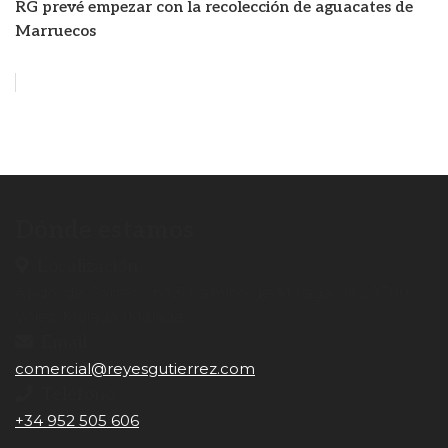
RG prevé empezar con la recolección de aguacates de
Marruecos
Dónde estamos
Localización
Apdo. de Correos nº65 Camino de Málaga s/n 29700.
Vélez-Málaga (Málaga)
Email
comercial@reyesgutierrez.com
Teléfono
+34 952 505 606