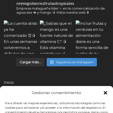
reyesgutierrezfrutastropicales
Empresa malagueña líder ✨ en la comercialización de
aguacate 🥑 y mango 🥭
Visita nuestra web ⬇
Cargar más...
Síguenos en Instagram
Sitemap
Inicio
Nuestras empresas
Gestionar consentimiento
Productos
Para ofrecer las mejores experiencias, utilizamos tecnologías como las
cookies para almacenar y/o acceder a la información del dispositivo. El
Noticias
consentimiento de estas tecnologías nos permitirá procesar datos como