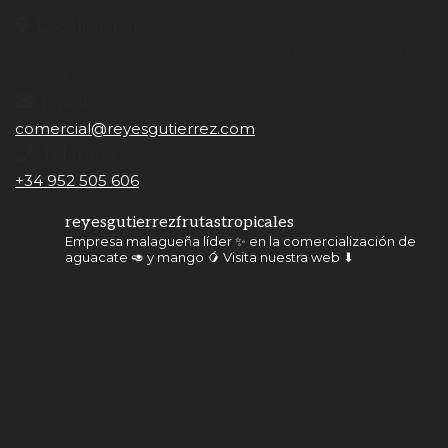
Localización
Apdo. de Correos nº65 Camino de Málaga s/n 29700.
Vélez-Málaga (Málaga)
Email
comercial@reyesgutierrez.com
Teléfono
+34 952 505 606
reyesgutierrezfrutastropicales
Empresa malagueña líder ✨ en la comercialización de
aguacate 🥑 y mango 🥭
Visita nuestra web ⬇