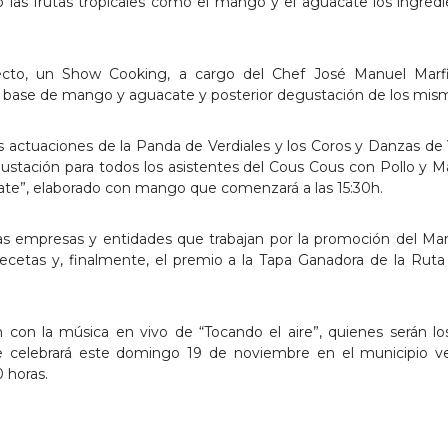
o las frutas tropicales como el mango y el aguacate los ingred
cto, un Show Cooking, a cargo del Chef José Manuel Marfil
 a base de mango y aguacate y posterior degustación de los mis
 las actuaciones de la Panda de Verdiales y los Coros y Danzas de
gustación para todos los asistentes del Cous Cous con Pollo y 
cate”, elaborado con mango que comenzará a las 15:30h.
as empresas y entidades que trabajan por la promoción del Ma
ecetas y, finalmente, el premio a la Tapa Ganadora de la Ruta
h con la música en vivo de “Tocando el aire”, quienes serán l
e celebrará este domingo 19 de noviembre en el municipio ve
 horas.