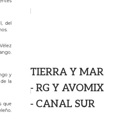
ientes
, del
mos.
 Vélez
Mango.
TIERRA Y MAR
ngo y
 de la
- RG Y AVOMIX
- CANAL SUR
os que
leño.