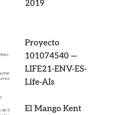
2019
Proyecto
101074540 —
Vélez-
LIFE21-ENV-ES-
ustar
Zumos
Life-AIs
o.
El Mango Kent
s de 6