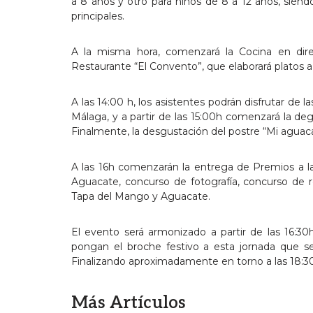
a 8 años y otro para niños de 8 a 12 años, siend
principales.
A la misma hora, comenzará la Cocina en dire
Restaurante “El Convento”, que elaborará platos
A las 14:00 h, los asistentes podrán disfrutar de
Málaga, y a partir de las 15:00h comenzará la de
Finalmente, la desgustación del postre “Mi agua
A las 16h comenzarán la entrega de Premios a l
Aguacate, concurso de fotografía, concurso de r
Tapa del Mango y Aguacate.
El evento será armonizado a partir de las 16:30
pongan el broche festivo a esta jornada que s
Finalizando aproximadamente en torno a las 18:30
Más Artículos