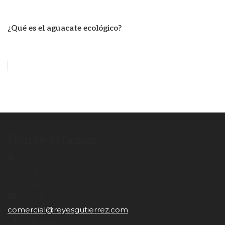
¿Qué es el aguacate ecológico?
Dónde estamos
Localización
Apdo. de Correos nº65 Camino de Málaga s/n 29700.
Vélez-Málaga (Málaga)
Email
comercial@reyesgutierrez.com
Teléfono