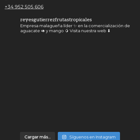
+34 952 505 606
reyesgutierrezfrutastropicales
Empresa malagueña líder ✨ en la comercialización de
aguacate 🥑 y mango 🥭
Visita nuestra web ⬇
Cargar más...
Síguenos en Instagram