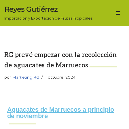
Reyes Gutiérrez
Saltar
Importación y Exportación de Frutas Tropicales
al
contenido
RG prevé empezar con la recolección
de aguacates de Marruecos
por
Marketing RG
1 octubre, 2024
Aguacates de Marruecos a principio
de noviembre