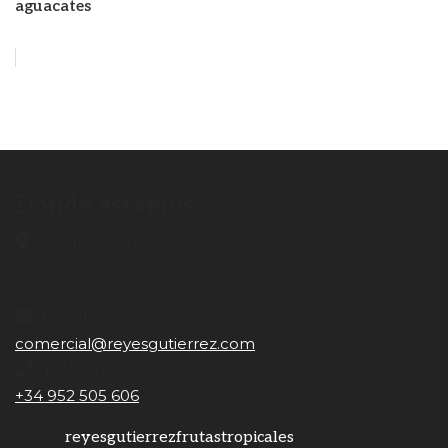
aguacates
Dónde estamos
Localización
Apdo. de Correos nº65 Camino de Málaga s/n 29700.
Vélez-Málaga (Málaga)
Email
comercial@reyesgutierrez.com
Teléfono
+34 952 505 606
reyesgutierrezfrutastropicales