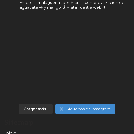
Empresa malagueña líder ✨ en la comercialización de
aguacate 🥑 y mango 🥭
Visita nuestra web ⬇
Cargar más...
Síguenos en Instagram
Sitemap
Inicio