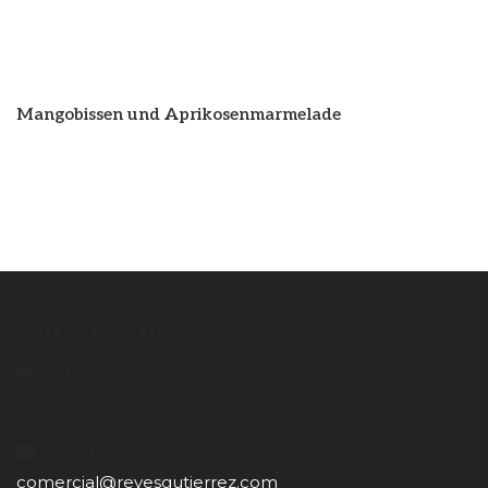
Mangobissen und Aprikosenmarmelade
Wo wir sind
Ort
Apdo. de Correos nº65 Camino de Málaga s/n 29700.
Vélez-Málaga (Málaga)
Email
comercial@reyesgutierrez.com