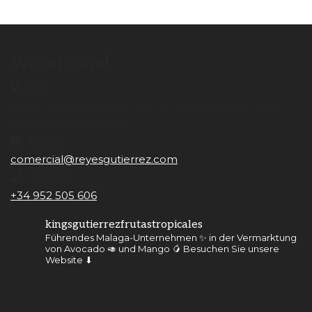
Wo wir sind
Ort
Apdo. de Correos nº65 Camino de Málaga s/n 29700.
Vélez-Málaga (Málaga)
Email
comercial@reyesgutierrez.com
Telefon
+34 952 505 606
kingsgutierrezfrutastropicales
Führendes Malaga-Unternehmen ✨ in der Vermarktung
von Avocado 🥑 und Mango 🥭
Besuchen Sie unsere
Website ⬇