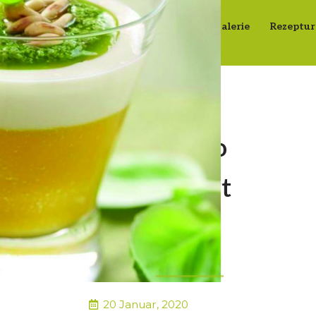
Anfang
RG Group
Früchte
Galerie
Rezeptur
Glas Mango
und Joghurt
mit süßem
Pesto
20 Januar, 2020